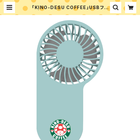
「KINO-DESU COFFEE」USBファ
ン | コーヒートレンドカフェ -coffe
e trend cafe the shop-