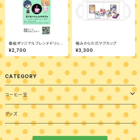
番組オリジナルブレンドドリップ
噛みからた弍マグカップ
バッグ10個入り
¥2,700
¥3,300
CATEGORY
コーヒー豆
豆・粉
グッズ
ドリップバッグ