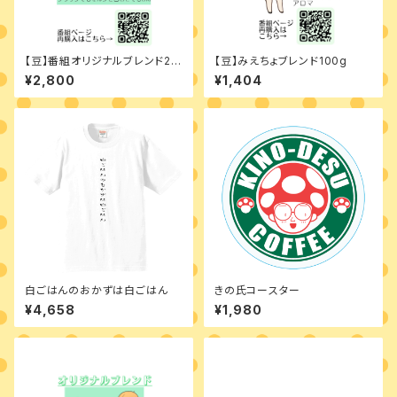
【豆】番組オリジナルブレンド20
【豆】みえちょブレンド100g
0g
¥2,800
¥1,404
白ごはんのおかずは白ごはん
きの氏コースター
¥4,658
¥1,980