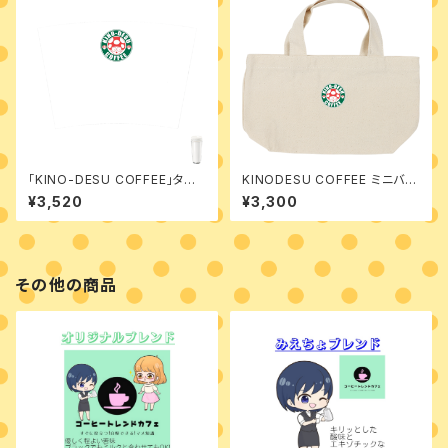
「KINO-DESU COFFEE」タン
KINODESU COFFEE ミニバッ
ブラー【背景白】
グ
¥3,520
¥3,300
その他の商品