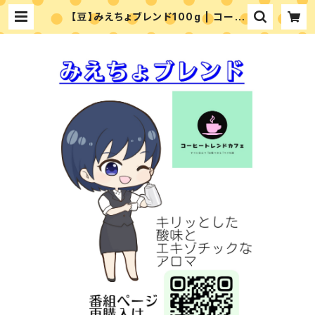
【豆】みえちょブレンド100g | コーヒ
ートレンドカフェ -coffee trend c
afe the shop-