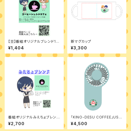
【豆】番組オリジナルブレンド10
新マグカップ
0g
¥1,404
¥3,300
番組オリジナルみえちょブレンド
「KINO-DESU COFFEE」USB
ドリップバッグ10個入り
ファン
¥2,700
¥4,500