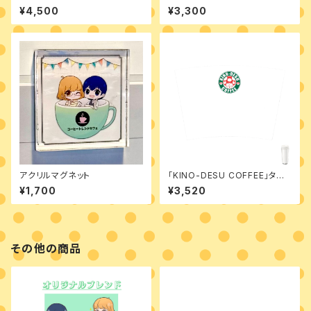
ファン
¥4,500
¥3,300
アクリルマグネット
「KINO-DESU COFFEE」タン
ブラー【背景白】
¥1,700
¥3,520
その他の商品