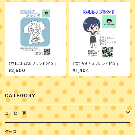
【豆】ぱおぱおブレンド200g
【豆】みえちょブレンド100g
¥2,500
¥1,404
CATEGORY
コーヒー豆
豆・粉
グッズ